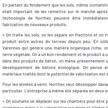
En partant du fondement que les sols, même contaminés
était important de les remettre sur le marché après 
technologie de Northex peuvent être immédiatem
fabrication de nouveaux produits.
« On traite les sols, on les sépare en fractions et on
produit entre autres du terreau depuis peu. En col
Varennes qui génère une matière organique riche, on
terre végétale. On a un bon rendement et le produit a 
dans des produits de béton, on mène présentement un 
développement de bétons écologique. On pense éga
matériaux traités dont le potentiel de valorisation est s
Pour les années à venir, Northex veut développer dava
particulier. L’entreprise a même été séparée en deux e
« On souhaite se déplacer sur les chantiers pour être 
écologique grâce à la valorisation sur place et limiter