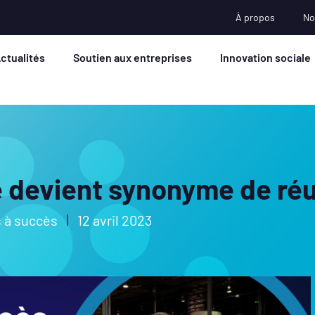
À propos
No
ctualités
Soutien aux entreprises
Innovation sociale
 devient synonyme de réu
s à succès
12 avril 2023