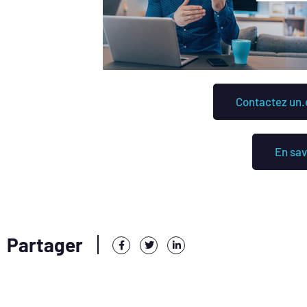
Contactez un.e
En sav
Partager