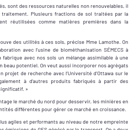
, sont des ressources naturelles non renouvelables, il
traitement. Plusieurs fractions de sol traitées par la
ent réutilisées comme matières premières dans la
 trouve des utilités à ces sols, précise Mme Lamothe. On
laboration avec l’usine de biométhanisation SÉMECS à
 fabrique avec nos sols un mélange assimilable à une
un beau potentiel. On veut aussi incorporer nos agrégats
projet de recherche avec l’Université d’Ottawa sur le
lement à d’autres produits fabriqués à partir des
ignificatif. »
ntage le marché du nord pour desservir, les minières en
ntités différentes pour gérer ce marché en croissance.
plus agiles et performants au niveau de notre empreinte
 les émissions de GES généré par le transport. On a deux