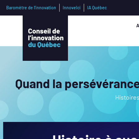
Baromètre de l’innovation
InnoveIci
IA Québec
A
Quand la persévérance
Histoire