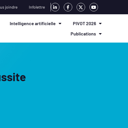
us joindre
Infolettre
Intelligence artificielle
PIVOT 2026
Publications
ssite