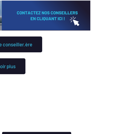
 conseiller.ère
oir plus