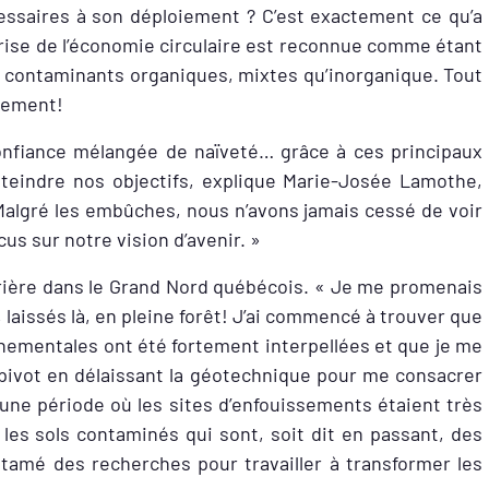
essaires à son déploiement ? C’est exactement ce qu’a
prise de l’économie circulaire est reconnue comme étant
es contaminants organiques, mixtes qu’inorganique. Tout
itement!
 confiance mélangée de naïveté… grâce à ces principaux
atteindre nos objectifs, explique Marie-Josée Lamothe,
algré les embûches, nous n’avons jamais cessé de voir
us sur notre vision d’avenir. »
ière dans le Grand Nord québécois. « Je me promenais
s, laissés là, en pleine forêt! J’ai commencé à trouver que
nnementales ont été fortement interpellées et que je me
n pivot en délaissant la géotechnique pour me consacrer
une période où les sites d’enfouissements étaient très
s les sols contaminés qui sont, soit dit en passant, des
ntamé des recherches pour travailler à transformer les