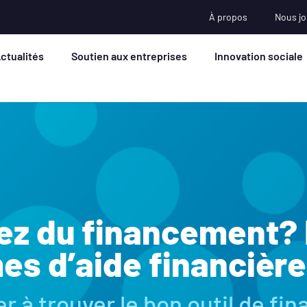
À propos
Nous jo
ctualités
Soutien aux entreprises
Innovation sociale
ez du financement?
s d’aide financièr
r à trouver le bon outil de f