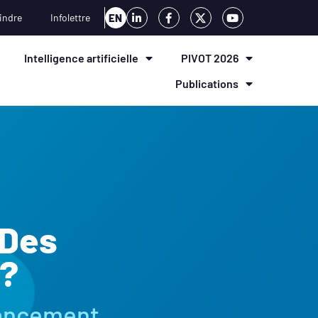
indre
Infolettre
EN
Intelligence artificielle
PIVOT 2026
Publications
 Des
e?
inancement